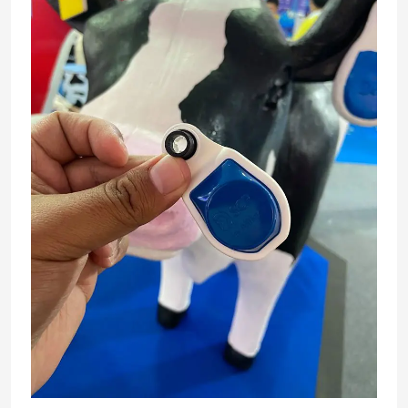
cow
ear
tag
แท็ก
ติด
หู
วัว
อัจฉริยะ
เช็ค
ระยะ
สัด
แม่นยำ
ใน