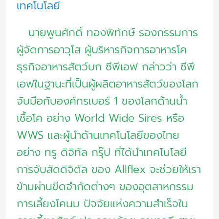
เทคโนโลยี
เทคโนโลยี
ตรวจ
นายพูนศักดิ์ ทองพิทักษ์ รองกรรมการ
จับ
ผู้จัดการอาวุโส ผู้บริหารกิจการอาหารโค
สัด
ธุรกิจอาหารสัตว์บก ซีพีเอฟ กล่าวว่า ซีพี
แม่นยำ
เอฟในฐานะที่เป็นผู้ผลิตอาหารสัตว์ของโลก
มุ่ง
จับมือกับองค์กรเบอร์ 1 ของโลกด้านน้ำ
พัฒนา
เชื้อโค อย่าง World Wide Sires หรือ
ปรับปรุง
WWS และผู้นำด้านเทคโนโลยีของไทย
การ
อย่าง ทรู ดิจิทัล กรุ๊ป ที่ได้นำเทคโนโลยี
เลี้ยง
การจับสัดดิจิตัล ของ Allflex จะช่วยให้เรา
โค
ข้ามผ่านขีดจำกัดต่างๆ ของอุตสาหกรรม
ไทย
การเลี้ยงโคนม ปัจจัยแห่งความสำเร็จใน
ให้