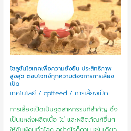
เพื่อ
ความ
ยั่งยืน
ประสิทธิภาพ
สูงสุด
ตอบ
โจทย์
โซลูชั่นไฮเทคเพื่อความยั่งยืน ประสิทธิภาพ
ทุก
สูงสุด ตอบโจทย์ทุกความต้องการการเลี้ยง
เป็ด
ความ
เทคโนโลยี
/
cpffeed
/
การเลี้ยงเป็ด
ต้องการ
การ
การเลี้ยงเป็ดเป็นอุตสาหกรรมที่สำคัญ ซึ่ง
เลี้ยง
เป็นแหล่งผลิตเนื้อ ไข่ และผลิตภัณฑ์อื่นๆ
เป็ด
ให้กับผู้คนทั่วโลก อย่างไรก็ตาม เช่นเดียว