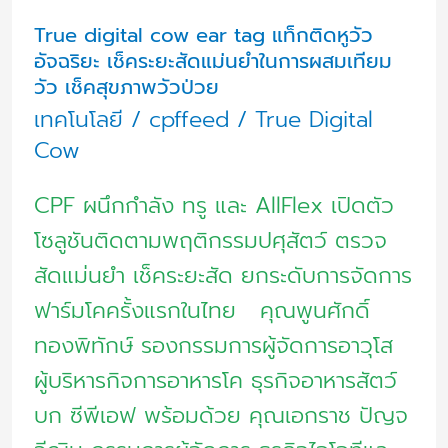
การ
True digital cow ear tag แท็กติดหูวัว
ผสมเทียม
อัจฉริยะ เช็คระยะสัดแม่นยำในการผสมเทียม
วัว เช็คสุขภาพวัวป่วย
วัว
เทคโนโลยี
/
cpffeed
/
True Digital
เช็ค
Cow
สุขภาพ
วัว
CPF ผนึกกำลัง ทรู และ AllFlex เปิดตัว
ป่วย
โซลูชันติดตามพฤติกรรมปศุสัตว์ ตรวจ
สัดแม่นยำ เช็คระยะสัด ยกระดับการจัดการ
ฟาร์มโคครั้งแรกในไทย คุณพูนศักดิ์
ทองพิทักษ์ รองกรรมการผู้จัดการอาวุโส
ผู้บริหารกิจการอาหารโค ธุรกิจอาหารสัตว์
บก ซีพีเอฟ พร้อมด้วย คุณเอกราช ปัญจ