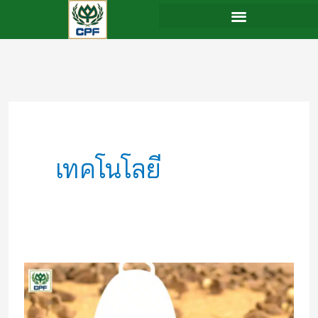
Skip
to
content
เทคโนโลยี
โซลูชั่น
ไฮเทค