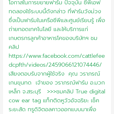
โอกาสในการขยายฟาร์ม ปัจจุบัน ซีพีเอฟ
ทดลองใช้ระบบนี้ดังกล่าว ที่ฟาร์มวังม่วง
ซึ่งเป็นฟาร์มในเครือซีพีและศูนย์เรียนรู้ เพื่อ
ถ่ายทอดเทคโนโลยี และให้บริการแก่
เกษตรกรลูกค้าอาหารโคของบริษัทฯ ชม
คลิป
https://www.facebook.com/cattlefee
dcpfth/videos/2459066121074446/
เสียงตอบรับจากผู้ใช้จริง คุณ วราภรณ์
เกนขุนทด เจ้าของ วราภรณ์ฟาร์ม อ.มวก
เหล็ก จ.สระบุรี >>>ชมคลิป True digital
cow ear tag แท็กติดหูวัวอัจฉริยะ เช็ค
ระยะสัด ทรูดิจิตอลคาวออกแบบมาเพื่อ