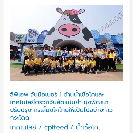
ซี
พี
เอฟ
จับ
มือ
เบอร์
1
ด้าน
น้ำ
ซีพีเอฟ จับมือเบอร์ 1 ด้านน้ำเชื้อโคและ
เทคโนโลยีตรวจจับสัดแม่นยำ มุ่งพัฒนา
เชื้อ
ปรับปรุงการเลี้ยงโคไทยให้เป็นไปอย่างก้าว
โค
กระโดด
และ
เทคโนโลยี
/
cpffeed
/
น้ำเชื้อโค
,