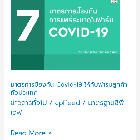
Covid-
19
ให้
กับ
ฟาร์ม
ลูกค้า
ทั่ว
ประเทศ
มาตรการป้องกัน Covid-19 ให้กับฟาร์มลูกค้า
ทั่วประเทศ
ข่าวสารทั่วไป
/
cpffeed
/
มาตรฐานซีพี
เอฟ
Read More »