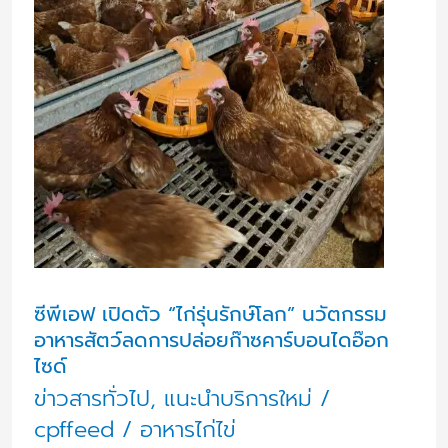
พี
เอฟ
เปิด
ตัว
“ไก่
รุ่น
รักษ์
โลก”
นวัตกรรม
ซีพีเอฟ เปิดตัว “ไก่รุ่นรักษ์โลก” นวัตกรรม
อาหารสัตว์ลดการปล่อยก๊าซคาร์บอนไดอ๊อก
อาหาร
ไซด์
สัตว์
ข่าวสารทั่วไป
,
แนะนำบริการใหม่
/
ลด
cpffeed
/
อาหารไก่ไข่