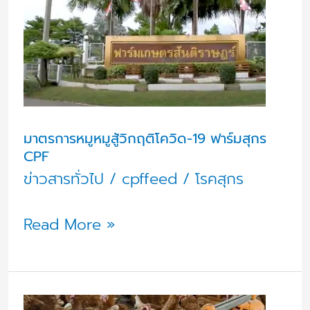
วิกฤติ
โค
วิด-19
ฟาร์ม
สุกร
CPF
มาตรการหมูหมูสู้วิกฤติโควิด-19 ฟาร์มสุกร
CPF
ข่าวสารทั่วไป
/
cpffeed
/
โรคสุกร
Read More »
ซี