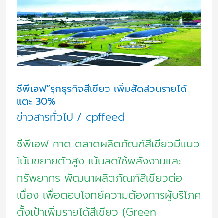
เอฟ”รุก
ธุรกิจ
สี
เขียว
เพิ่ม
ซีพีเอฟ”รุกธุรกิจสีเขียว เพิ่มสัดส่วนรายได้
สัดส่วน
แตะ 30%
ราย
ข่าวสารทั่วไป
/
cpffeed
ได้
แตะ
ซีพีเอฟ คาด ตลาดผลิตภัณฑ์สีเขียวมีแนว
30%
โน้มขยายตัวสูง เน้นลดใช้พลังงานและ
ทรัพยากร พัฒนาผลิตภัณฑ์สีเขียวต่อ
เนื่อง เพื่อตอบโจทย์ความต้องการผู้บริโภค
ตั้งเป้าเพิ่มรายได้สีเขียว (Green