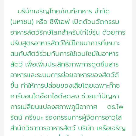
การ
ปล่อย
บริษัทเจริญโภคภัณฑ์อาหาร จำกัด
ก๊าซ
(มหาชน) หรือ ซีพีเอฟ เปิดตัวนวัตกรรม
คาร์บอน
อาหารสัตว์รักษ์โลกสำหรับไก่ไข่รุ่น ด้วยการ
ได
ปรับสูตรอาหารสัตว์ให้มีโภชนาการที่เหมาะ
อ๊
สมกับสัตว์ร่วมกับการใช้เอนไซม์ในอาหาร
อก
สัตว์ เพื่อเพิ่มประสิทธิภาพการดูดซึมสาร
ไซด์
อาหารและระบบการย่อยอาหารของสัตว์ดี
ขึ้น ทำให้การปล่อยของเสียโดยเฉพาะก๊าซ
คาร์บอนไดอ๊อกไซด์ลดลง ช่วยแก้ปัญหา
การเปลี่ยนแปลงสภาพภูมิอากาศ ดร.ไพ
รัตน์ ศรีชนะ รองกรรมการผู้จัดการอาวุโส
สำนักวิชาการอาหารสัตว์ บริษัท เครือเจริญ