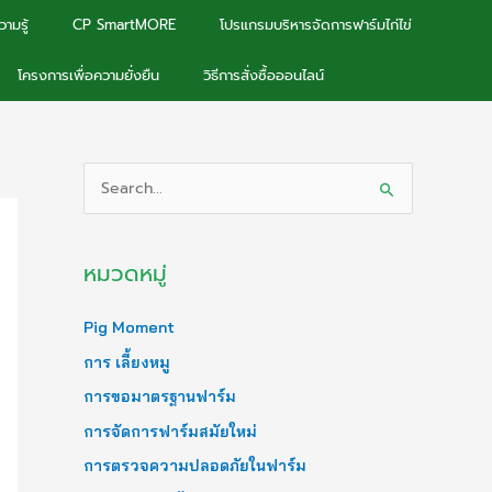
ามรู้
CP SmartMORE
โปรแกรมบริหารจัดการฟาร์มไก่ไข่
โครงการเพื่อความยั่งยืน
วิธีการสั่งซื้อออนไลน์
S
e
a
หมวดหมู่
r
c
Pig Moment
h
การ เลี้ยงหมู
f
การขอมาตรฐานฟาร์ม
o
การจัดการฟาร์มสมัยใหม่
r
การตรวจความปลอดภัยในฟาร์ม
: