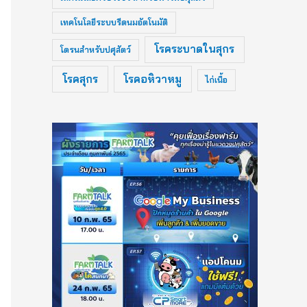
เทคโนโลยีระบบรีดนมอัตโนมัติ
โรคระบาดในสุกร
โดรนสำหรับปศุสัตว์
โรคสุกร
โรคอหิวาหมู
ไก่เนื้อ