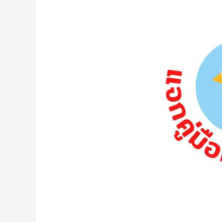
มาตรฐาน
ฟาร์ม
ไก่
ไข่
สำหรับ
ฟาร์ม
ที่
มี
ขนาด
10,000
ตัว