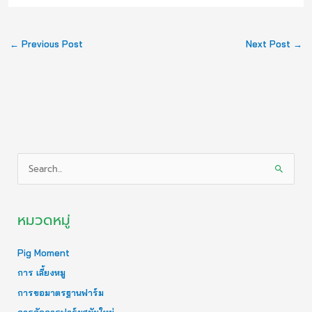
←
Previous Post
Next Post
→
S
e
a
หมวดหมู่
r
c
Pig Moment
h
การ เลี้ยงหมู
f
การขอมาตรฐานฟาร์ม
o
r
การจัดการฟาร์มสมัยใหม่