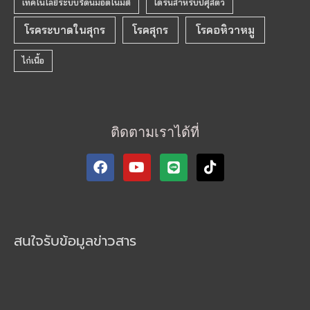
เทคโนโลยีระบบรีดนมอัตโนมัติ
โดรนสำหรับปศุสัตว์
โรคระบาดในสุกร
โรคสุกร
โรคอหิวาหมู
ไก่เนื้อ
ติดตามเราได้ที่
F
Y
T
a
o
i
c
u
k
e
t
t
b
u
o
o
b
k
สนใจรับข้อมูลข่าวสาร
o
e
k