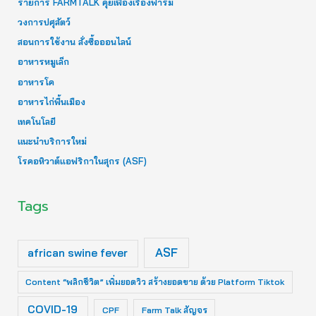
รายการ FARMTALK คุยเฟื่องเรื่องฟาร์ม
วงการปศุสัตว์
สอนการใช้งาน สั่งซื้อออนไลน์
อาหารหมูเล็ก
อาหารโค
อาหารไก่พื้นเมือง
เทคโนโลยี
แนะนำบริการใหม่
โรคอหิวาต์แอฟริกาในสุกร (ASF)
Tags
ASF
african swine fever
Content “พลิกชีวิต” เพิ่มยอดวิว สร้างยอดขาย ด้วย Platform Tiktok
COVID-19
CPF
Farm Talk สัญจร