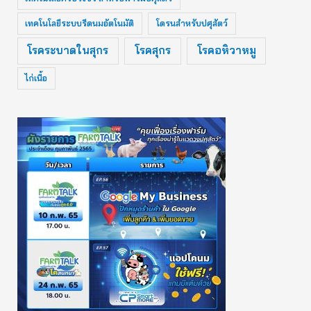
เทคโนโลยีระบบรีดนมอัตโนมัติ
โดรนสำหรับปศุสัตว์
โรคระบาดในสุกร
โรคสุกร
โรคอหิวาหมู
ไก่เนื้อ