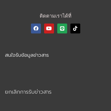
ติดตามเราได้ที่
F
Y
T
a
o
i
c
u
k
e
t
t
b
u
o
o
b
k
สนใจรับข้อมูลข่าวสาร
o
e
k
ยกเลิกการรับข่าวสาร