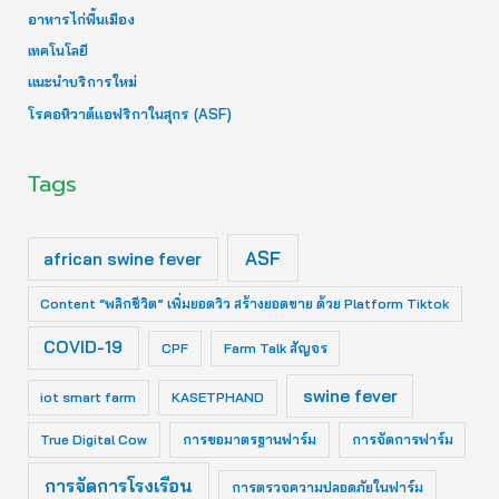
อาหารไก่พื้นเมือง
เทคโนโลยี
แนะนำบริการใหม่
โรคอหิวาต์แอฟริกาในสุกร (ASF)
Tags
ASF
african swine fever
Content “พลิกชีวิต” เพิ่มยอดวิว สร้างยอดขาย ด้วย Platform Tiktok
COVID-19
CPF
Farm Talk สัญจร
swine fever
iot smart farm
KASETPHAND
True Digital Cow
การขอมาตรฐานฟาร์ม
การจัดการฟาร์ม
การจัดการโรงเรือน
การตรวจความปลอดภัยในฟาร์ม