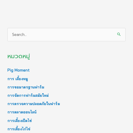
S
e
a
หมวดหมู่
r
c
Pig Moment
h
การ เลี้ยงหมู
f
การขอมาตรฐานฟาร์ม
o
r
การจัดการฟาร์มสมัยใหม่
:
การตรวจความปลอดภัยในฟาร์ม
การตลาดออนไลน์
การเลี้ยงเป็ดไข่
การเลี้ยงไก่ไข่