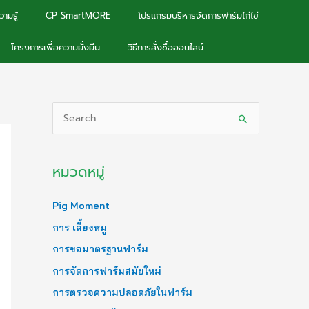
ามรู้
CP SmartMORE
โปรแกรมบริหารจัดการฟาร์มไก่ไข่
โครงการเพื่อความยั่งยืน
วิธีการสั่งซื้อออนไลน์
S
e
a
หมวดหมู่
r
c
Pig Moment
h
การ เลี้ยงหมู
f
การขอมาตรฐานฟาร์ม
o
การจัดการฟาร์มสมัยใหม่
r
การตรวจความปลอดภัยในฟาร์ม
: