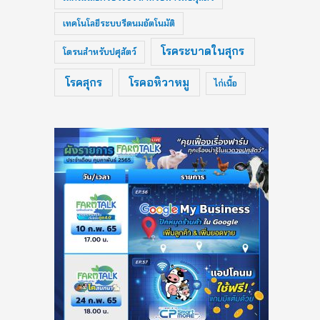
เทคโนโลยีระบบรีดนมอัตโนมัติ
โรคระบาดในสุกร
โดรนสำหรับปศุสัตว์
โรคสุกร
โรคอหิวาหมู
ไก่เนื้อ