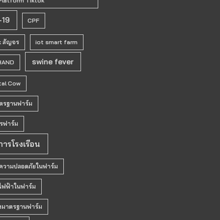
Platform Tiktok
o
b
o
e
-19
CPF
k
k สัญจร
iot smart farm
swine fever
HAND
tal Cow
ตรฐานฟาร์ม
รฟาร์ม
การโรงเรือน
ความปลอดภัยในฟาร์ม
ฟฟ้าในฟาร์ม
งมาตรฐานฟาร์ม