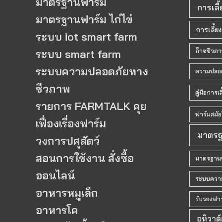
มาตรฐานฟาร์ม
การเลี
มาตรฐานฟาร์ม ไก่ไข่
การเลี้ยง
ระบบ iot smart farm
ก๊าซชีวภ
ระบบ smart farm
ระบบความปลอดภัยทาง
ความปลอด
ชีวภาพ
คู่มือการเล
รายการ FARMTALK คุย
ฟาร์มสมัย
เฟื่องเรื่องฟาร์ม
มาตรฐ
วงการปศุสัตว์
สอนการใช้งาน สั่งซื้อ
มาตรฐานฟา
ออนไลน์
ระบบควา
อาหารหมูเล็ก
รับรองฟาร
อาหารโค
อหิวาต์