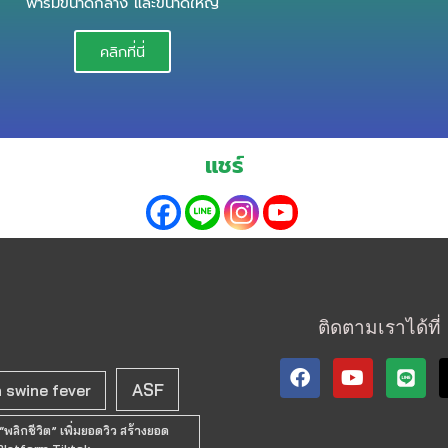
ฟาร์มขนาดกลาง และขนาดใหญ่
คลิกที่นี่
แชร์
ติดตามเราได้ที่
F
Y
a
o
ASF
n swine fever
c
u
e
t
พลิกชีวิต” เพิ่มยอดวิว สร้างยอด
b
u