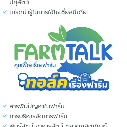
ปศุสัตว์
เกร็ดน่ารู้ในการใช้โซเชี่ยลมีเดีย
สารพันปัญหาในฟาร์ม
การบริหารจัดการฟาร์ม
พันธุ์สัตว์ อาหารสัตว์ ตลาดภลิตภัณฑ์