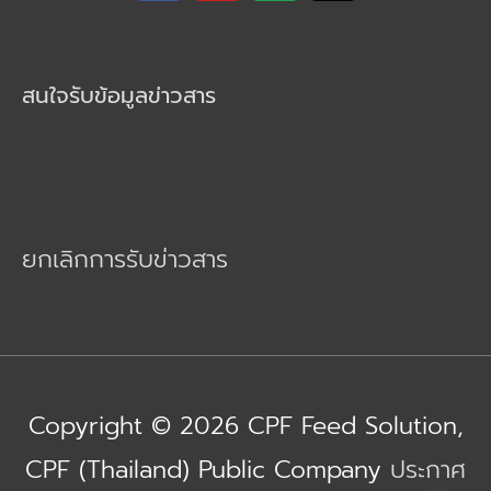
c
u
k
e
t
t
b
u
o
o
b
k
สนใจรับข้อมูลข่าวสาร
o
e
k
ยกเลิกการรับข่าวสาร
Copyright © 2026
CPF Feed Solution
,
CPF (Thailand) Public Company
ประกาศ