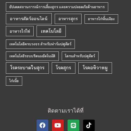
อัปเดตสถานการณ์การเลี้ยงสุกร และความปลอดภัยด้านอาหาร
อาหารสัตว์ออนไลน์
อาหารสุกร
อาหารไก่พื้นเมือง
เทคโนโลยี
อาหารไก่ไข่
เทคโนโลยีครบวงจร สำหรับฟาร์มปศุสัตว์
เทคโนโลยีระบบรีดนมอัตโนมัติ
โดรนสำหรับปศุสัตว์
โรคระบาดในสุกร
โรคสุกร
โรคอหิวาหมู
ไก่เนื้อ
ติดตามเราได้ที่
F
Y
T
a
o
i